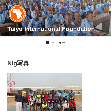
コ
ン
テ
ン
ツ
Taiyo International Foundation
へ
ス
メニュー
キ
ッ
プ
Nig写真