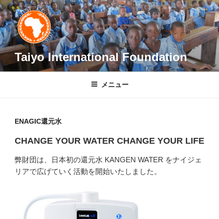
コ
ン
テ
ン
ツ
Taiyo International Foundation
へ
ス
メニュー
キ
ッ
プ
ENAGIC還元水
CHANGE YOUR WATER CHANGE YOUR LIFE
弊財団は、日本初の還元水 KANGEN WATER をナイジェ
リアで広げていく活動を開始いたしました。